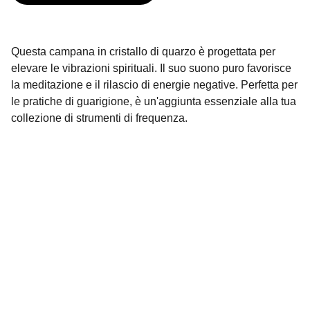
Questa campana in cristallo di quarzo è progettata per
elevare le vibrazioni spirituali. Il suo suono puro favorisce
la meditazione e il rilascio di energie negative. Perfetta per
le pratiche di guarigione, è un'aggiunta essenziale alla tua
collezione di strumenti di frequenza.
KRiZIA
music
+39 3703399611
krizia.addis@gmail.com