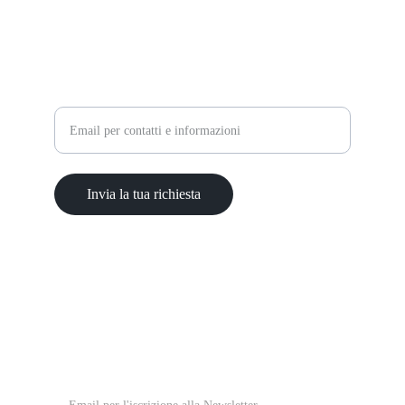
CONTATTI
Inserisci la tua email
Invia la tua richiesta
ISCRIVITI ALLA 
NEWSLETTER
Inserisci la tua email