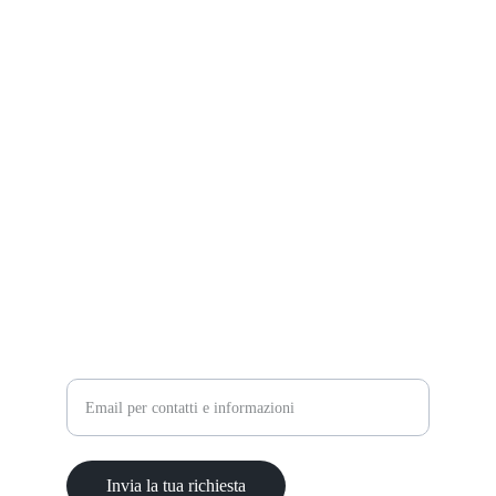
KRiZIA
music
+39 3703399611
krizia.addis@gmail.com
CONTATTI
Inserisci la tua email
Invia la tua richiesta