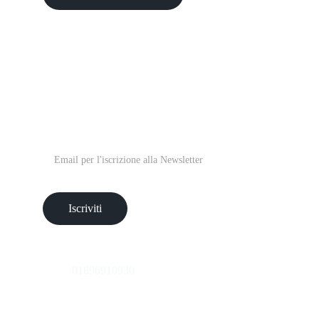
ISCRIVITI ALLA 
NEWSLETTER
Inserisci la tua email
Iscriviti
P.IVA 
01896910930
© 2025. All rights reserved.